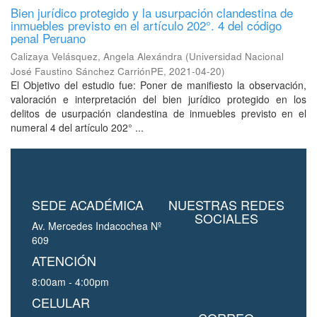
Bien jurídico protegido y la usurpación clandestina de
inmuebles previsto en el artículo 202°. 4 del código
penal Peruano
Calizaya Velásquez, Angela Alexándra
(
Universidad Nacional
José Faustino Sánchez CarriónPE
,
2021-04-20
)
El Objetivo del estudio fue: Poner de manifiesto la observación,
valoración e interpretación del bien jurídico protegido en los
delitos de usurpación clandestina de inmuebles previsto en el
numeral 4 del artículo 202° ...
SEDE ACADÉMICA
NUESTRAS REDES
SOCIALES
Av. Mercedes Indacochea Nº
609
ATENCIÓN
8:00am - 4:00pm
CELULAR