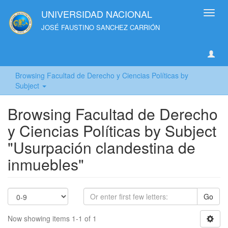
UNIVERSIDAD NACIONAL
Toggl
navig
JOSÉ FAUSTINO SANCHEZ CARRIÓN
Browsing Facultad de Derecho y Ciencias Políticas by
Subject
Browsing Facultad de Derecho
y Ciencias Políticas by Subject
"Usurpación clandestina de
inmuebles"
Go
Now showing items 1-1 of 1