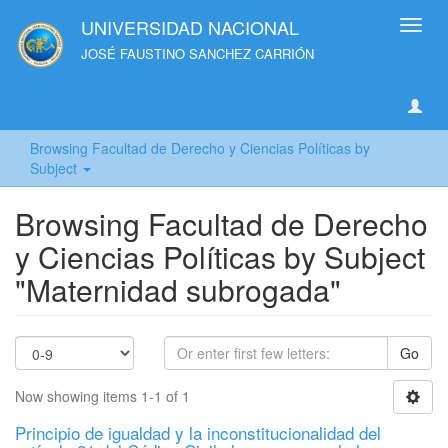
UNIVERSIDAD NACIONAL
Toggl
navig
JOSÉ FAUSTINO SANCHEZ CARRIÓN
Browsing Facultad de Derecho y Ciencias Políticas by
Subject
Browsing Facultad de Derecho
y Ciencias Políticas by Subject
"Maternidad subrogada"
Go
Now showing items 1-1 of 1
Principio de igualdad y la inconstitucionalidad del