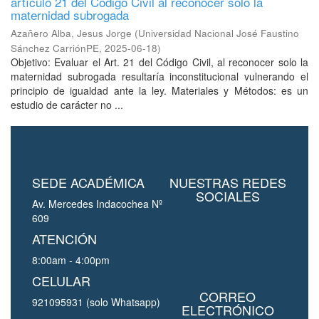
artículo 21 del Código Civil al reconocer solo la
maternidad subrogada
Azañero Alba, Jesus Jorge
(
Universidad Nacional José Faustino
Sánchez CarriónPE
,
2025-06-18
)
Objetivo: Evaluar el Art. 21 del Código Civil, al reconocer solo la
maternidad subrogada resultaría inconstitucional vulnerando el
principio de igualdad ante la ley. Materiales y Métodos: es un
estudio de carácter no ...
SEDE ACADÉMICA
NUESTRAS REDES
SOCIALES
Av. Mercedes Indacochea Nº
609
ATENCIÓN
8:00am - 4:00pm
CELULAR
CORREO
921095931 (solo Whatsapp)
ELECTRÓNICO