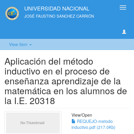
UNIVERSIDAD NACIONAL
Toggl
navig
JOSÉ FAUSTINO SANCHEZ CARRIÓN
View Item
Aplicación del método
inductivo en el proceso de
enseñanza aprendizaje de la
matemática en los alumnos de
la I.E. 20318
View/
Open
REQUEJO-metodo
inductivo.pdf (217.0Kb)