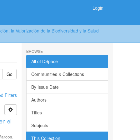
Login
ión, la Valorización de la Biodiversidad y la Salud
BROWSE
All of DSpace
Go
Communities & Collections
By Issue Date
 Filters
Authors
Titles
en el
Subjects
Marcos,
This Collection