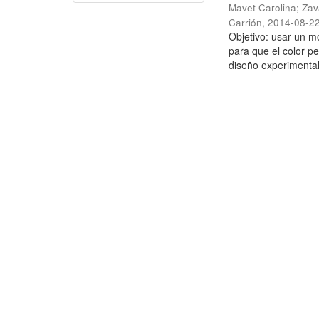
Mavet Carolina
;
Zav
Carrión
,
2014-08-2
Objetivo: usar un m
para que el color p
diseño experimental;