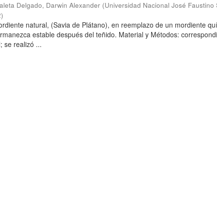
aleta Delgado, Darwin Alexander
(
Universidad Nacional José Faustino
2
)
ordiente natural, (Savia de Plátano), en reemplazo de un mordiente qu
ermanezca estable después del teñido. Material y Métodos: correspondi
 se realizó ...