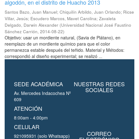
algodón, en el distrito de Huacho 2013
Santos Bazo, Juan Manuel
;
Chiquilín Arbildo, Juan Orlando
;
Ricse
Villar, Jesús
;
Escudero Marcos, Mavet Carolina
;
Zavaleta
Delgado, Darwin Alexander
(
Universidad Nacional José Faustino
Sánchez Carrión
,
2014-08-22
)
Objetivo: usar un mordiente natural, (Savia de Plátano), en
reemplazo de un mordiente químico para que el color
permanezca estable después del teñido. Material y Métodos:
correspondió al diseño experimental; se realizó ...
SEDE ACADÉMICA
NUESTRAS REDES
SOCIALES
Av. Mercedes Indacochea Nº
609
ATENCIÓN
8:00am - 4:00pm
CELULAR
CORREO
921095931 (solo Whatsapp)