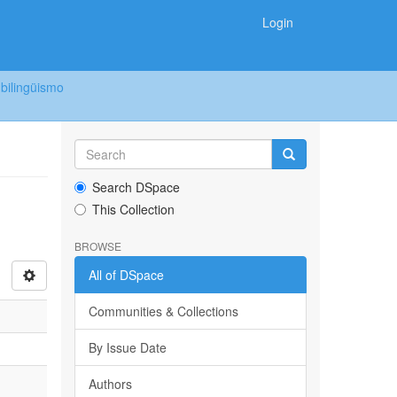
Login
 bilingüismo
Search DSpace
This Collection
BROWSE
All of DSpace
Communities & Collections
By Issue Date
Authors