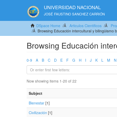
UNIVERSIDAD NACIONAL
JOSÉ FAUSTINO SANCHEZ CARRIÓN
DSpace Home
Articulos Cientificos
Pro
Browsing Educación intercultural y bilingüismo 
Browsing Educación interc
0-9
A
B
C
D
E
F
G
H
I
J
K
L
M
N
Now showing items 1-20 of 22
Subject
Bienestar
[1]
Civilización
[1]