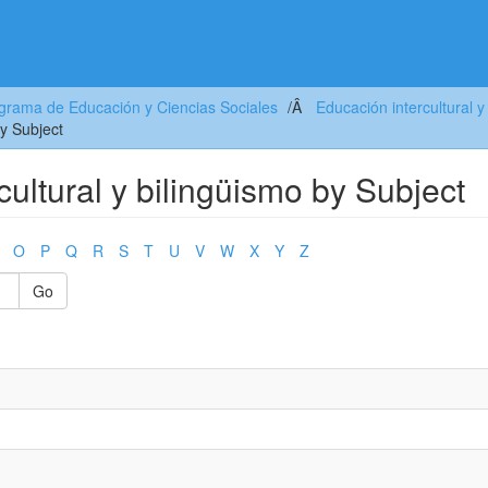
grama de Educación y Ciencias Sociales
Educación intercultural y
by Subject
ultural y bilingüismo by Subject
O
P
Q
R
S
T
U
V
W
X
Y
Z
Go