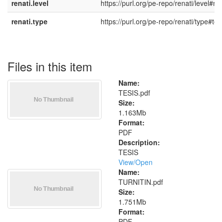
renati.level
https://purl.org/pe-repo/renati/level#m
renati.type
https://purl.org/pe-repo/renati/type#tes
Files in this item
Name:
TESIS.pdf
Size:
1.163Mb
Format:
PDF
Description:
TESIS
View/
Open
Name:
TURNITIN.pdf
Size:
1.751Mb
Format:
PDF