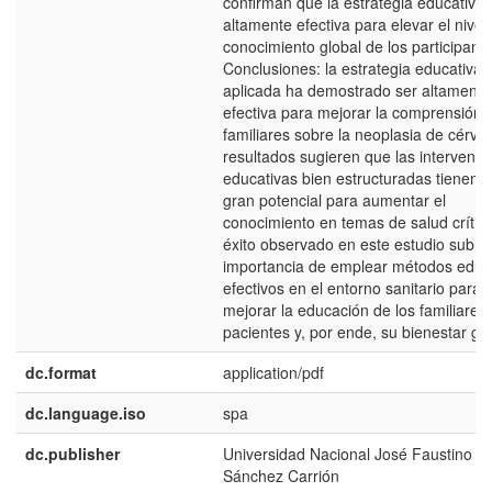
confirman que la estrategia educativa 
altamente efectiva para elevar el nivel
conocimiento global de los participante
Conclusiones: la estrategia educativa
aplicada ha demostrado ser altamente
efectiva para mejorar la comprensión 
familiares sobre la neoplasia de cérvix
resultados sugieren que las intervenc
educativas bien estructuradas tienen 
gran potencial para aumentar el
conocimiento en temas de salud crítico
éxito observado en este estudio subra
importancia de emplear métodos educ
efectivos en el entorno sanitario para
mejorar la educación de los familiares 
pacientes y, por ende, su bienestar ge
dc.format
application/pdf
dc.language.iso
spa
dc.publisher
Universidad Nacional José Faustino
Sánchez Carrión