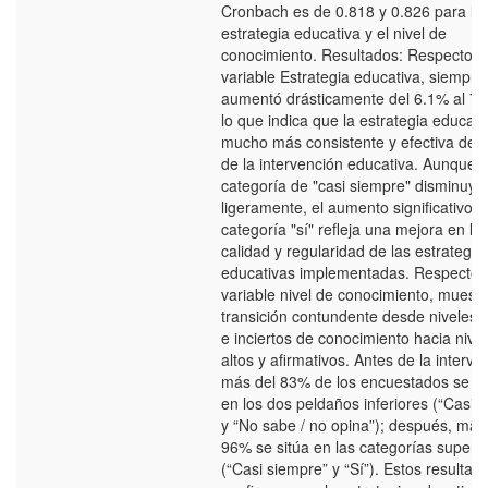
Cronbach es de 0.818 y 0.826 para la
estrategia educativa y el nivel de
conocimiento. Resultados: Respecto a 
variable Estrategia educativa, siempre
aumentó drásticamente del 6.1% al 79
lo que indica que la estrategia educati
mucho más consistente y efectiva des
de la intervención educativa. Aunque l
categoría de "casi siempre" disminuyó
ligeramente, el aumento significativo e
categoría "sí" refleja una mejora en la
calidad y regularidad de las estrategia
educativas implementadas. Respecto a
variable nivel de conocimiento, muest
transición contundente desde niveles 
e inciertos de conocimiento hacia nive
altos y afirmativos. Antes de la interve
más del 83% de los encuestados se u
en los dos peldaños inferiores (“Casi 
y “No sabe / no opina”); después, más
96% se sitúa en las categorías superi
(“Casi siempre” y “Sí”). Estos resultad