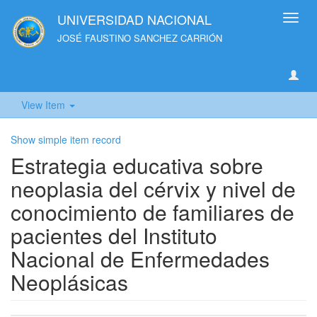
UNIVERSIDAD NACIONAL
Toggl
navig
JOSÉ FAUSTINO SANCHEZ CARRIÓN
View Item
Show simple item record
Estrategia educativa sobre
neoplasia del cérvix y nivel de
conocimiento de familiares de
pacientes del Instituto
Nacional de Enfermedades
Neoplásicas