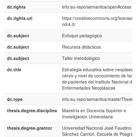
dc.rights
info:eu-repo/semantics/openAccess
dc.rights.uri
https://creativecommons.org/licenses/
nd/4.0/
dc.subject
Enfoque pedagógico
dc.subject
Recursos didácticos
dc.subject
Taller metodológico
dc.title
Estrategia educativa sobre neoplasia d
cérvix y nivel de conocimiento de famil
de pacientes del Instituto Nacional de
Enfermedades Neoplásicas
dc.type
info:eu-repo/semantics/masterThesis
thesis.degree.discipline
Maestría en Docencia Superior e
Investigación Universitaria
thesis.degree.grantor
Universidad Nacional José Faustino
Sánchez Carrión. Escuela de Posgrad