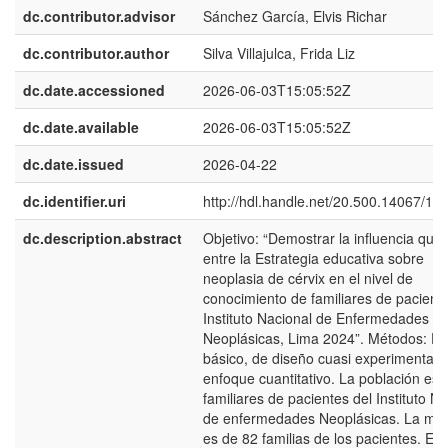
dc.contributor.advisor
Sánchez García, Elvis Richar
dc.contributor.author
Silva Villajulca, Frida Liz
dc.date.accessioned
2026-06-03T15:05:52Z
dc.date.available
2026-06-03T15:05:52Z
dc.date.issued
2026-04-22
dc.identifier.uri
http://hdl.handle.net/20.500.14067/13
dc.description.abstract
Objetivo: “Demostrar la influencia que 
entre la Estrategia educativa sobre
neoplasia de cérvix en el nivel de
conocimiento de familiares de paciente
Instituto Nacional de Enfermedades
Neoplásicas, Lima 2024”. Métodos: De
básico, de diseño cuasi experimental.
enfoque cuantitativo. La población es
familiares de pacientes del Instituto N
de enfermedades Neoplásicas. La mue
es de 82 familias de los pacientes. El a