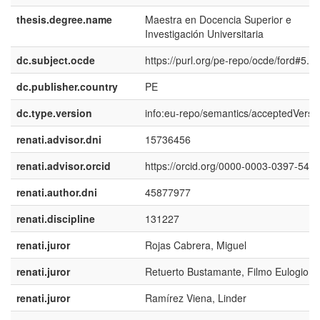
thesis.degree.name
Maestra en Docencia Superior e
Investigación Universitaria
dc.subject.ocde
https://purl.org/pe-repo/ocde/ford#5.0
dc.publisher.country
PE
dc.type.version
info:eu-repo/semantics/acceptedVersi
renati.advisor.dni
15736456
renati.advisor.orcid
https://orcid.org/0000-0003-0397-542
renati.author.dni
45877977
renati.discipline
131227
renati.juror
Rojas Cabrera, Miguel
renati.juror
Retuerto Bustamante, Filmo Eulogio
renati.juror
Ramírez Viena, Linder