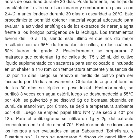
horas de oscuridad durante 30 días. Posteriormente, las hojas de
las plántulas in vitro se diseccionaron y sembraron en placas con
2,4-D, manteniéndose durante 30 días en oscuridad a 26°C. Este
procedimiento permitió obtener material vegetal adecuado para
evaluar la actividad antifúngica de los extractos de naranja agria
frente a los hongos patógenos de la lechuga. Los tratamientos
fueron del T0 al T5, siendo este último el que nos dio mejor
resultado con un 96% de formación de callos, de los cuáles el
52% fueron de grado 3. Posteriormente, se prepararon 2
matraces que contenían 1g de callos del T5 y 25mL del cultivo
líquido suplementado con sacarosa para ser colocado e incubado
en un shaker a 110 rpm con temperatura ambiente y ausencia de
luz por 15 días, luego se renovó el medio de cultivo para ser
incubado por 15 días nuevamente. Obteniéndose que al término
de los 30 días se triplicó el peso inicial. Posteriormente, se
purificó 3 veces con agua estéril, luego se deshumedeció a 55°C
por 48h, se pulverizó y se disolvió 3g de biomasa obtenida en
20mL de etanol 96°, por último, se dejó a temperatura ambiente
por 48h. Luego se empleó papel filtro N°4 y se secó a 40° por
18h. Para el antibiograma se utilizaron 1g y 2g del extracto
concentrado en 1mL de etanol 70°. Posteriormente se inocularon
los hongos a ser evaluados en agar Sabouroud (Botrytis sp. y
Fusarium sp.). Luego se agregaron 5 discos de papel filtro de