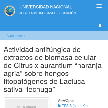
UNIVERSIDAD NACIONAL
Toggl
navig
JOSÉ FAUSTINO SANCHEZ CARRIÓN
View Item
Actividad antifúngica de
extractos de biomasa celular
de Citrus x aurantium “naranja
agria” sobre hongos
fitopatógenos de Lactuca
sativa “lechuga”
View/
Open
TESIS (809.9Kb)