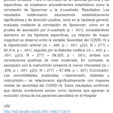
específicas, se emplearon procedimientos estadísticos como la
correlación de Spearman y la ji-cuadrado. Resultados: Los
resultados evidenciaron asociaciones estadísticamente
significativas y de dirección positiva, tanto en la hipótesis general,
evaluada mediante la correlación de Spearman, como en la
prueba de asociación por ji-cuadrado (p < .001), constatándose
asimismo en las hipótesis específicas. La relación de mayor
magnitud se observó entre la variable Severidad del COVID-19 y
la hipertensión arterial (rs = .469, p < .001; χ2(3, N = 277) =
65.014, p < .001), seguida por la diabetes mellitus (rs = .443, p <
.001; χ2(3, N = 277) = 58.525, p < .001), ambas con
correlaciones positivas de nivel moderado. En contraste, la
asociación con la malnutrición presentó la menor intensidad (rs =
.209, p < .001; χ2(3, N = 277) = 87.998, p < .001) )Conclusión:
Las comorbilidades analizadas —hipertensión, diabetes y
malnutrición— se relacionaron significativamente con mayores
niveles de severidad del COVID-19. Estos resultados confirman
que dichas condiciones actúan como factores que agravan la
evolución clínica de los pacientes atendidos en el Hospital
URI
http://hdl.handle.net/20.500.14067/13410