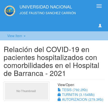
UNIVERSIDAD NACIONAL
Toggl
navig
JOSÉ FAUSTINO SANCHEZ CARRIÓN
View Item
Relación del COVID-19 en
pacientes hospitalizados con
comorbilidades en el Hospital
de Barranca - 2021
View/
Open
TESIS (792.2Kb)
TURNITIN (3.154Mb)
AUTORIZACION (279.3Kb)