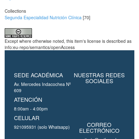
Collections
Segunda Especialidad Nutrición Clínica
[70]
Except where otherwise noted, this item's license is described as
info:eu-repo/semantics/openAccess
SEDE ACADÉMICA
NUESTRAS REDES
SOCIALES
Av. Mercedes Indacochea Nº
609
ATENCIÓN
8:00am - 4:00pm
CELULAR
CORREO
921095931 (solo Whatsapp)
ELECTRÓNICO