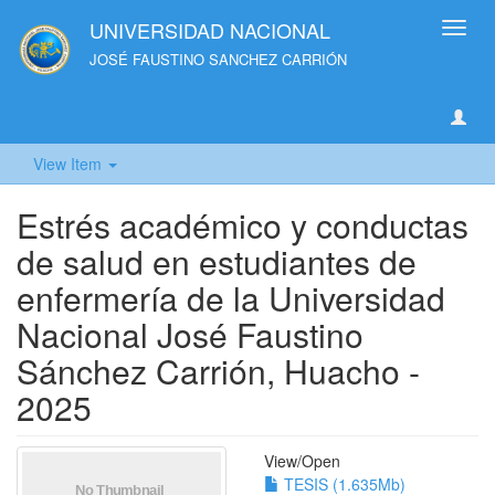
UNIVERSIDAD NACIONAL
Toggl
navig
JOSÉ FAUSTINO SANCHEZ CARRIÓN
View Item
Estrés académico y conductas
de salud en estudiantes de
enfermería de la Universidad
Nacional José Faustino
Sánchez Carrión, Huacho -
2025
View/
Open
TESIS (1.635Mb)