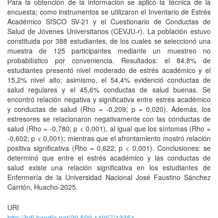
Para la obtención de la información se aplicó la técnica de la
encuesta; como instrumentos se utilizaron el Inventario de Estrés
Académico SISCO SV-21 y el Cuestionario de Conductas de
Salud de Jóvenes Universitarios (CEVJU-r). La población estuvo
constituida por 388 estudiantes, de los cuales se seleccionó una
muestra de 125 participantes mediante un muestreo no
probabilístico por conveniencia. Resultados: el 84,8% de
estudiantes presentó nivel moderado de estrés académico y el
15,2% nivel alto; asimismo, el 54,4% evidenció conductas de
salud regulares y el 45,6% conductas de salud buenas. Se
encontró relación negativa y significativa entre estrés académico
y conductas de salud (Rho = -0,209; p = 0,020). Además, los
estresores se relacionaron negativamente con las conductas de
salud (Rho = -0,780; p < 0,001), al igual que los síntomas (Rho =
-0,602; p < 0,001); mientras que el afrontamiento mostró relación
positiva significativa (Rho = 0,622; p < 0,001). Conclusiones: se
determinó que entre el estrés académico y las conductas de
salud existe una relación significativa en los estudiantes de
Enfermería de la Universidad Nacional José Faustino Sánchez
Carrión, Huacho-2025.
URI
http://hdl.handle.net/20.500.14067/13351