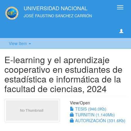
UNIVERSIDAD NACIONAL
Toggl
navig
JOSÉ FAUSTINO SANCHEZ CARRIÓN
View Item
E-learning y el aprendizaje
cooperativo en estudiantes de
estadística e informática de la
facultad de ciencias, 2024
View/
Open
TESIS (946.0Kb)
TURNITIN (1.140Mb)
AUTORIZACIÓN (331.6Kb)