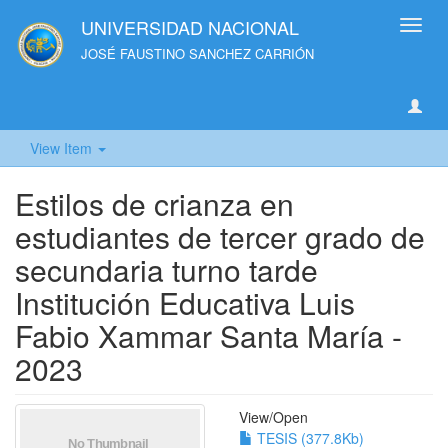
UNIVERSIDAD NACIONAL
Toggl
navig
JOSÉ FAUSTINO SANCHEZ CARRIÓN
View Item
Estilos de crianza en
estudiantes de tercer grado de
secundaria turno tarde
Institución Educativa Luis
Fabio Xammar Santa María -
2023
View/
Open
TESIS (377.8Kb)