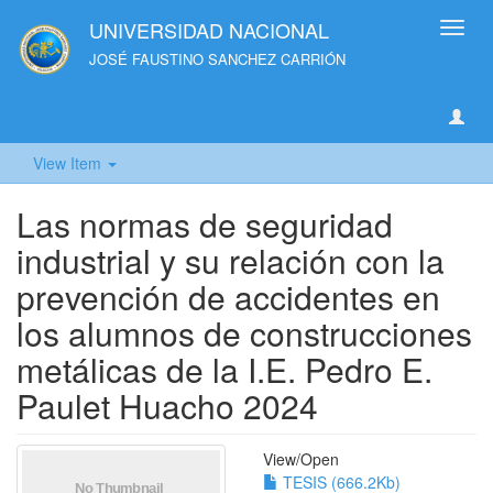
UNIVERSIDAD NACIONAL
Toggl
navig
JOSÉ FAUSTINO SANCHEZ CARRIÓN
View Item
Las normas de seguridad
industrial y su relación con la
prevención de accidentes en
los alumnos de construcciones
metálicas de la I.E. Pedro E.
Paulet Huacho 2024
View/
Open
TESIS (666.2Kb)