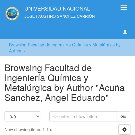
UNIVERSIDAD NACIONAL
Toggl
navig
JOSÉ FAUSTINO SANCHEZ CARRIÓN
Browsing Facultad de Ingeniería Química y Metalúrgica by
Author
Browsing Facultad de
Ingeniería Química y
Metalúrgica by Author "Acuña
Sanchez, Angel Eduardo"
Go
Now showing items 1-1 of 1