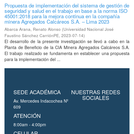
Propuesta de implementación del sistema de gestión de
seguridad y salud en el trabajo en base a la norma ISO
45001:2018 para la mejora continua en la compañía
minera Agregados Calcáreos S.A. – Lima 2023
Abarca Arana, Renato Alonso
(
Universidad Nacional José
Faustino Sánchez CarriónPE
,
2023-07-14
)
El desarrollo de la presente investigación se llevó a cabo en la
Planta de Beneficio de la CIA Minera Agregados Calcáreos S.A.
El trabajo realizado se fundamenta en establecer una propuesta
para la implementación del ...
SEDE ACADÉMICA
NUESTRAS REDES
SOCIALES
Av. Mercedes Indacochea Nº
609
ATENCIÓN
8:00am - 4:00pm
CELULAR