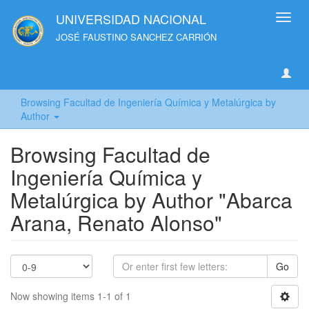
UNIVERSIDAD NACIONAL
Toggl
navig
JOSÉ FAUSTINO SANCHEZ CARRIÓN
Browsing Facultad de Ingeniería Química y Metalúrgica by
Author
Browsing Facultad de
Ingeniería Química y
Metalúrgica by Author "Abarca
Arana, Renato Alonso"
Go
Now showing items 1-1 of 1