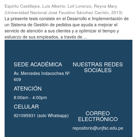
Espiritu Castillejos, Luis Alberto
;
Loli Lorenzo, Reyna Mary
(
Universidad Nacional José Faustino Sánchez Carrión
,
2013
)
La presente tesis consiste en el Desarrollo e Implementación de
un Sistema de Gestión de pedidos que ayuda a mejorar el
servicio de atención a sus clientes y a optimizar el tiempo y
esfuerzo de sus empleados, a través de ...
SEDE ACADÉMICA
NUESTRAS REDES
SOCIALES
Av. Mercedes Indacochea Nº
609
ATENCIÓN
8:00am - 4:00pm
CELULAR
CORREO
921095931 (solo Whatsapp)
ELECTRÓNICO
repositorio@unjfsc.edu.pe