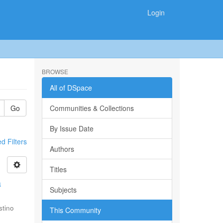
Login
BROWSE
All of DSpace
Go
Communities & Collections
By Issue Date
 Filters
Authors
Titles
a
Subjects
stino
This Community