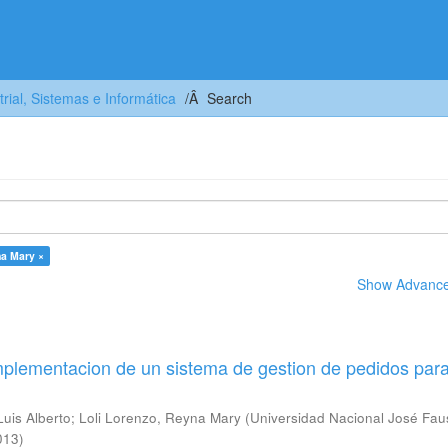
trial, Sistemas e Informática
Search
na Mary ×
Show Advanced
mplementacion de un sistema de gestion de pedidos par
 Luis Alberto
;
Loli Lorenzo, Reyna Mary
(
Universidad Nacional José Fau
013
)