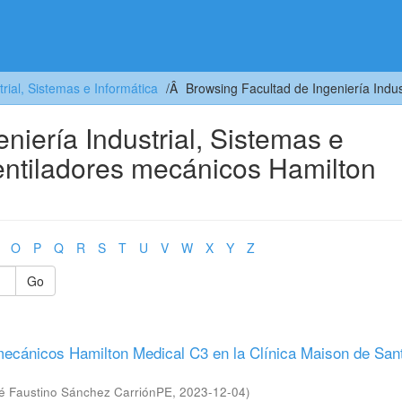
trial, Sistemas e Informática
Browsing Facultad de Ingeniería Indus
niería Industrial, Sistemas e
Ventiladores mecánicos Hamilton
O
P
Q
R
S
T
U
V
W
X
Y
Z
Go
mecánicos Hamilton Medical C3 en la Clínica Maison de Sant
sé Faustino Sánchez CarriónPE
,
2023-12-04
)