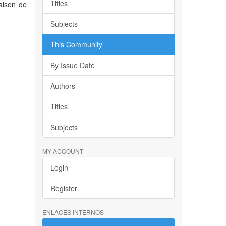
Titles
aison de
Subjects
This Community
By Issue Date
Authors
Titles
Subjects
MY ACCOUNT
Login
Register
ENLACES INTERNOS