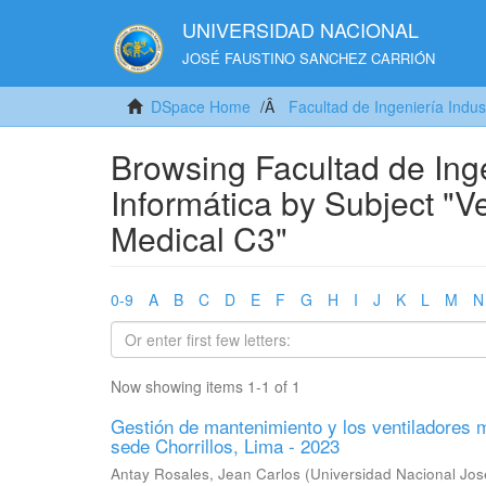
UNIVERSIDAD NACIONAL
JOSÉ FAUSTINO SANCHEZ CARRIÓN
DSpace Home
Facultad de Ingeniería Indus
Browsing Facultad de Inge
Informática by Subject "
Medical C3"
0-9
A
B
C
D
E
F
G
H
I
J
K
L
M
N
Now showing items 1-1 of 1
Gestión de mantenimiento y los ventiladores 
sede Chorrillos, Lima - 2023
Antay Rosales, Jean Carlos
(
Universidad Nacional Jo