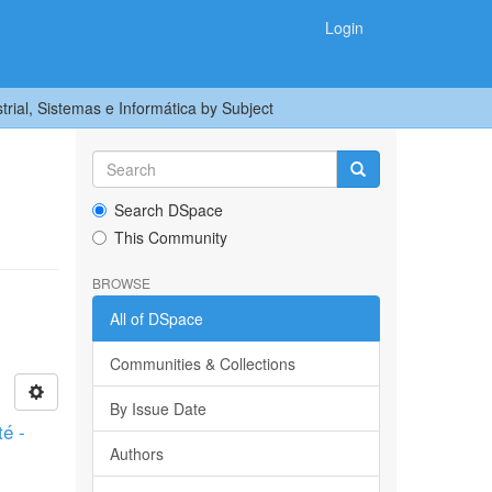
Login
trial, Sistemas e Informática by Subject
Search DSpace
This Community
BROWSE
All of DSpace
Communities & Collections
By Issue Date
é -
Authors