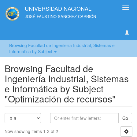
UNIVERSIDAD NACIONAL
Toggl
navig
JOSÉ FAUSTINO SANCHEZ CARRIÓN
Browsing Facultad de Ingeniería Industrial, Sistemas e
Informática by Subject
Browsing Facultad de
Ingeniería Industrial, Sistemas
e Informática by Subject
"Optimización de recursos"
Go
Now showing items 1-2 of 2