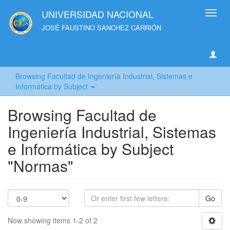
UNIVERSIDAD NACIONAL
Toggl
navig
JOSÉ FAUSTINO SANCHEZ CARRIÓN
Browsing Facultad de Ingeniería Industrial, Sistemas e
Informática by Subject
Browsing Facultad de
Ingeniería Industrial, Sistemas
e Informática by Subject
"Normas"
Go
Now showing items 1-2 of 2