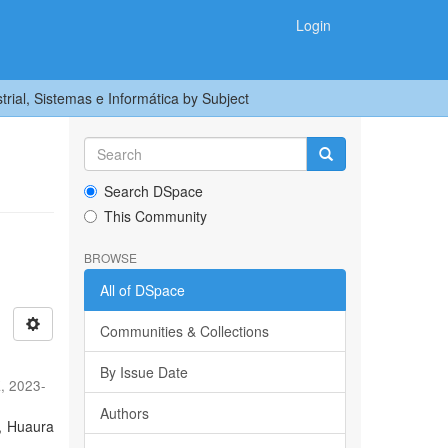
Login
trial, Sistemas e Informática by Subject
Search DSpace
This Community
BROWSE
All of DSpace
Communities & Collections
By Issue Date
E
,
2023-
Authors
., Huaura