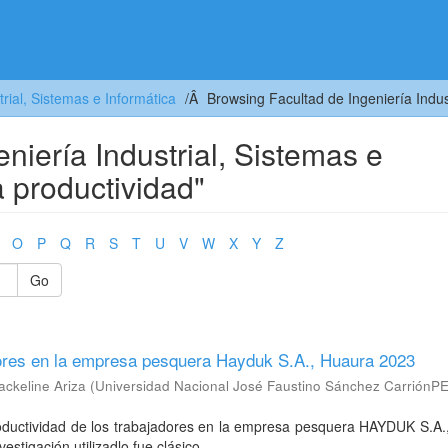
trial, Sistemas e Informática
Browsing Facultad de Ingeniería Indus
niería Industrial, Sistemas e
a productividad"
O
P
Q
R
S
T
U
V
W
X
Y
Z
Go
adores en la empresa pesquera Hayduk S.A., Huaura 2023
ackeline Ariza
(
Universidad Nacional José Faustino Sánchez CarriónP
productividad de los trabajadores en la empresa pesquera HAYDUK S.A
stigación utilizadlo fue clásico, ...