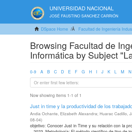
UNIVERSIDAD NACIONAL
JOSÉ FAUSTINO SANCHEZ CARRIÓN
DSpace Home
Facultad de Ingeniería Indus
Browsing Facultad de Inge
Informática by Subject "L
0-9
A
B
C
D
E
F
G
H
I
J
K
L
M
N
Now showing items 1-1 of 1
Just in time y la productividad de los trabaj
Andia Ochante, Elizabeth Alexandra
;
Huarac Cadillo, J
08-04
)
objetivo: Conocer Just in Time y su relación con la 
– 2023. Metodología: El método científico de tipo de inve