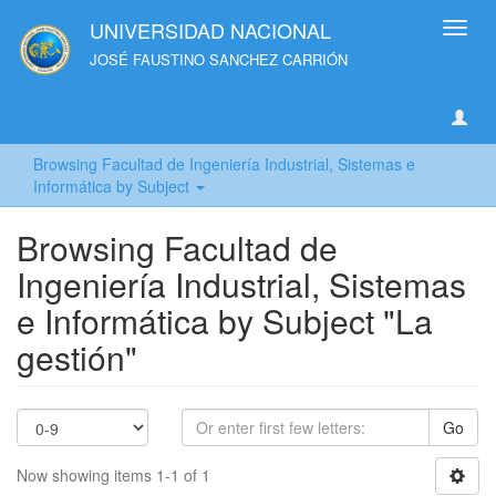
UNIVERSIDAD NACIONAL
Toggl
navig
JOSÉ FAUSTINO SANCHEZ CARRIÓN
Browsing Facultad de Ingeniería Industrial, Sistemas e
Informática by Subject
Browsing Facultad de
Ingeniería Industrial, Sistemas
e Informática by Subject "La
gestión"
Go
Now showing items 1-1 of 1