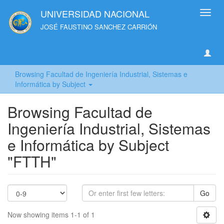
UNIVERSIDAD NACIONAL
Toggl
navig
JOSÉ FAUSTINO SANCHEZ CARRIÓN
Browsing Facultad de Ingeniería Industrial, Sistemas e
Informática by Subject
Browsing Facultad de
Ingeniería Industrial, Sistemas
e Informática by Subject
"FTTH"
Go
Now showing items 1-1 of 1