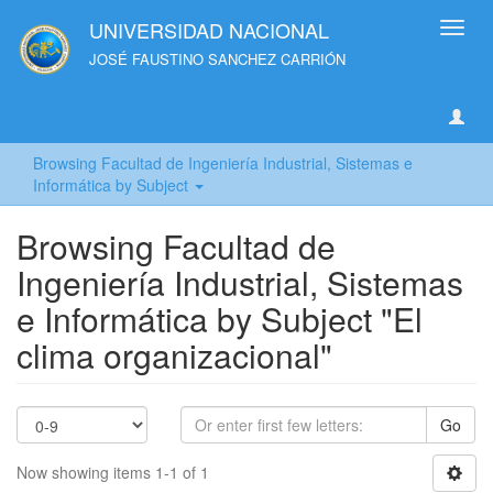
UNIVERSIDAD NACIONAL
Toggl
navig
JOSÉ FAUSTINO SANCHEZ CARRIÓN
Browsing Facultad de Ingeniería Industrial, Sistemas e
Informática by Subject
Browsing Facultad de
Ingeniería Industrial, Sistemas
e Informática by Subject "El
clima organizacional"
Go
Now showing items 1-1 of 1