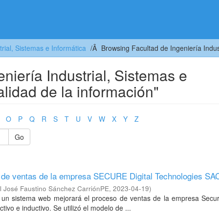
trial, Sistemas e Informática
Browsing Facultad de Ingeniería Indus
niería Industrial, Sistemas e
alidad de la información"
O
P
Q
R
S
T
U
V
W
X
Y
Z
Go
o de ventas de la empresa SECURE Digital Technologies SA
l José Faustino Sánchez CarriónPE
,
2023-04-19
)
 un sistema web mejorará el proceso de ventas de la empresa Secure
vo e inductivo. Se utilizó el modelo de ...