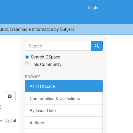
Login
trial, Sistemas e Informática by Subject
Search DSpace
This Community
BROWSE
All of DSpace
Communities & Collections
C
By Issue Date
 Digital
Authors