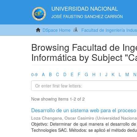
UNIVERSIDAD NACIONAL
JOSÉ FAUSTINO SANCHEZ CARRIÓN
DSpace Home
Facultad de Ingeniería Indus
Browsing Facultad de Inge
Informática by Subject "C
0-9
A
B
C
D
E
F
G
H
I
J
K
L
M
N
Now showing items 1-2 of 2
Desarrollo de un sistema web para el proces
Loza Changana, Oscar Casimiro
(
Universidad Naciona
Objetivo: Determinar de qué manera el desarrollo de
Technologies SAC. Métodos: se aplicó el método deducti