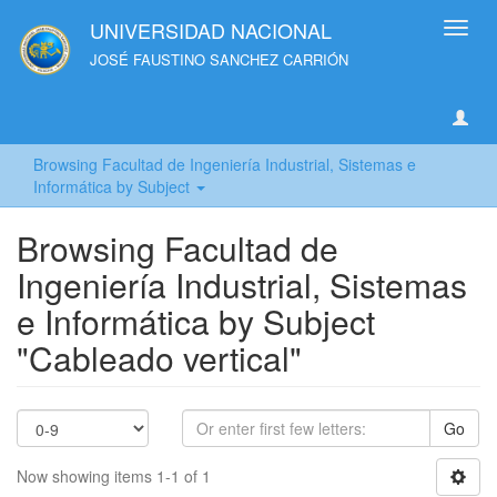
UNIVERSIDAD NACIONAL
Toggl
navig
JOSÉ FAUSTINO SANCHEZ CARRIÓN
Browsing Facultad de Ingeniería Industrial, Sistemas e
Informática by Subject
Browsing Facultad de
Ingeniería Industrial, Sistemas
e Informática by Subject
"Cableado vertical"
Go
Now showing items 1-1 of 1