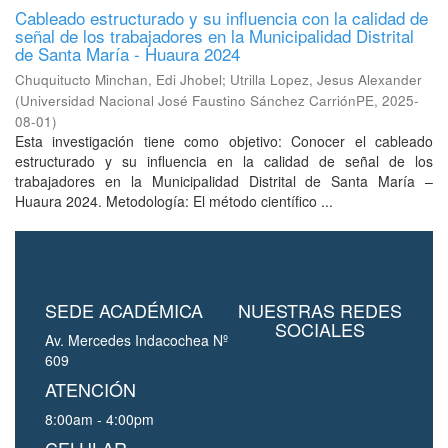
Cableado estructurado y su influencia con la calidad de
señal de los trabajadores en la Municipalidad Distrital
de Santa María - Huaura 2024
Chuquitucto Minchan, Edi Jhobel
;
Utrilla Lopez, Jesus Alexander
(
Universidad Nacional José Faustino Sánchez CarriónPE
,
2025-
08-01
)
Esta investigación tiene como objetivo: Conocer el cableado
estructurado y su influencia en la calidad de señal de los
trabajadores en la Municipalidad Distrital de Santa María –
Huaura 2024. Metodología: El método científico ...
SEDE ACADÉMICA
NUESTRAS REDES
SOCIALES
Av. Mercedes Indacochea Nº
609
ATENCIÓN
8:00am - 4:00pm