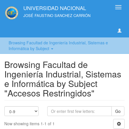
UNIVERSIDAD NACIONAL
Toggl
navig
JOSÉ FAUSTINO SANCHEZ CARRIÓN
Browsing Facultad de Ingeniería Industrial, Sistemas e
Informática by Subject
Browsing Facultad de
Ingeniería Industrial, Sistemas
e Informática by Subject
"Accesos Restringidos"
Go
Now showing items 1-1 of 1