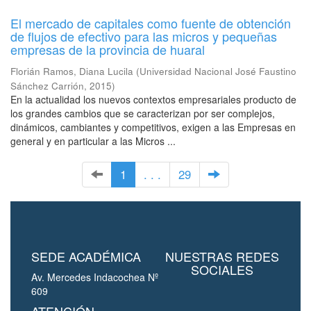
El mercado de capitales como fuente de obtención
de flujos de efectivo para las micros y pequeñas
empresas de la provincia de huaral
Florián Ramos, Diana Lucila
(
Universidad Nacional José Faustino
Sánchez Carrión
,
2015
)
En la actualidad los nuevos contextos empresariales producto de
los grandes cambios que se caracterizan por ser complejos,
dinámicos, cambiantes y competitivos, exigen a las Empresas en
general y en particular a las Micros ...
1
. . .
29
SEDE ACADÉMICA
NUESTRAS REDES
SOCIALES
Av. Mercedes Indacochea Nº
609