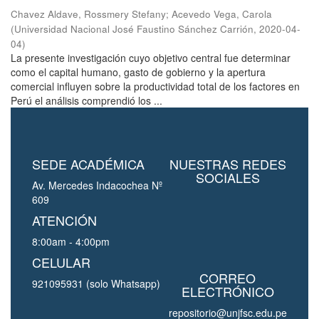
Chavez Aldave, Rossmery Stefany
;
Acevedo Vega, Carola
(
Universidad Nacional José Faustino Sánchez Carrión
,
2020-04-
04
)
La presente investigación cuyo objetivo central fue determinar
como el capital humano, gasto de gobierno y la apertura
comercial influyen sobre la productividad total de los factores en
Perú el análisis comprendió los ...
SEDE ACADÉMICA
NUESTRAS REDES
SOCIALES
Av. Mercedes Indacochea Nº
609
ATENCIÓN
8:00am - 4:00pm
CELULAR
CORREO
921095931 (solo Whatsapp)
ELECTRÓNICO
repositorio@unjfsc.edu.pe