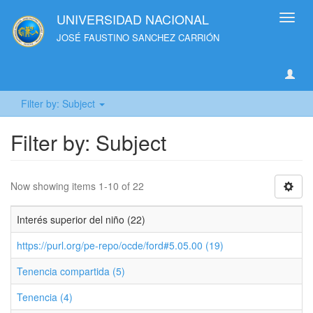
UNIVERSIDAD NACIONAL
Toggl
navig
JOSÉ FAUSTINO SANCHEZ CARRIÓN
Filter by: Subject
Filter by: Subject
Now showing items 1-10 of 22
Interés superior del niño (22)
https://purl.org/pe-repo/ocde/ford#5.05.00 (19)
Tenencia compartida (5)
Tenencia (4)