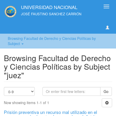
UNIVERSIDAD NACIONAL
Toggl
navig
JOSÉ FAUSTINO SANCHEZ CARRIÓN
Browsing Facultad de Derecho y Ciencias Políticas by
Subject
Browsing Facultad de Derecho
y Ciencias Políticas by Subject
"juez"
Go
Now showing items 1-1 of 1
Prisión preventiva un recurso mal utilizado en el