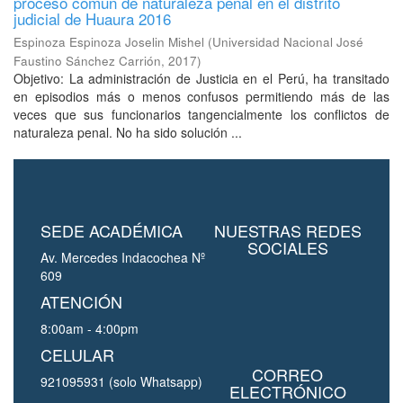
proceso común de naturaleza penal en el distrito
judicial de Huaura 2016
Espinoza Espinoza Joselin Mishel
(
Universidad Nacional José
Faustino Sánchez Carrión
,
2017
)
Objetivo: La administración de Justicia en el Perú, ha transitado
en episodios más o menos confusos permitiendo más de las
veces que sus funcionarios tangencialmente los conflictos de
naturaleza penal. No ha sido solución ...
SEDE ACADÉMICA
NUESTRAS REDES
SOCIALES
Av. Mercedes Indacochea Nº
609
ATENCIÓN
8:00am - 4:00pm
CELULAR
CORREO
921095931 (solo Whatsapp)
ELECTRÓNICO