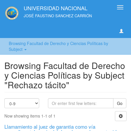
UNIVERSIDAD NACIONAL
Toggl
navig
JOSÉ FAUSTINO SANCHEZ CARRIÓN
Browsing Facultad de Derecho y Ciencias Políticas by
Subject
Browsing Facultad de Derecho
y Ciencias Políticas by Subject
"Rechazo tácito"
Go
Now showing items 1-1 of 1
Llamamiento al juez de garantia como vía