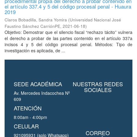
procedimental propia del derecho a probar contenido en
el artículo 337.4 y 5 del código procesal penal - Huaura
2019
Claros Bobadilla, Sandra Yomira
(
Universidad Nacional José
Faustino Sánchez CarriónPE
,
2021-06-18
)
Objetivo: Demostrar que el silencio fiscal “rechazo tácito” vulnera
el derecho a probar de las partes contenido en el artículo 337a
incisos 4 y 5 del código procesal penal. Métodos: Tipo de
investigación es aplicada, de ...
SEDE ACADÉMICA
NUESTRAS REDES
SOCIALES
Av. Mercedes Indacochea Nº
609
ATENCIÓN
8:00am - 4:00pm
CELULAR
CORREO
921095931 (solo Whatsapp)