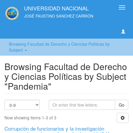
UNIVERSIDAD NACIONAL
Toggl
navig
JOSÉ FAUSTINO SANCHEZ CARRIÓN
Browsing Facultad de Derecho y Ciencias Políticas by
Subject
Browsing Facultad de Derecho
y Ciencias Políticas by Subject
"Pandemia"
Go
Now showing items 1-3 of 3
Corrupción de funcionarios y la investigación