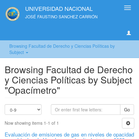
UNIVERSIDAD NACIONAL
Toggl
navig
JOSÉ FAUSTINO SANCHEZ CARRIÓN
Browsing Facultad de Derecho y Ciencias Políticas by
Subject
Browsing Facultad de Derecho
y Ciencias Políticas by Subject
"Opacímetro"
Go
Now showing items 1-1 of 1
Evaluación de emisiones de gas en niveles de opacidad