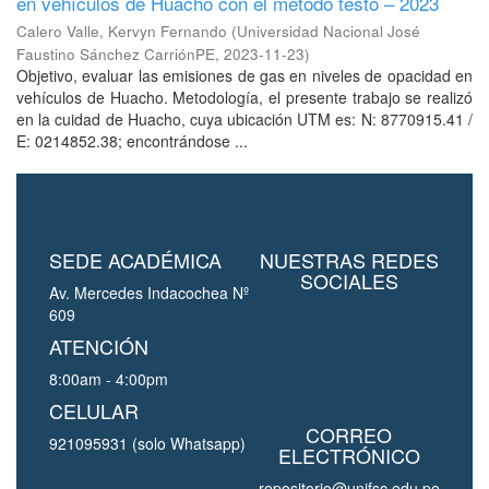
en vehículos de Huacho con el método testo – 2023
Calero Valle, Kervyn Fernando
(
Universidad Nacional José
Faustino Sánchez CarriónPE
,
2023-11-23
)
Objetivo, evaluar las emisiones de gas en niveles de opacidad en
vehículos de Huacho. Metodología, el presente trabajo se realizó
en la cuidad de Huacho, cuya ubicación UTM es: N: 8770915.41 /
E: 0214852.38; encontrándose ...
SEDE ACADÉMICA
NUESTRAS REDES
SOCIALES
Av. Mercedes Indacochea Nº
609
ATENCIÓN
8:00am - 4:00pm
CELULAR
CORREO
921095931 (solo Whatsapp)
ELECTRÓNICO
repositorio@unjfsc.edu.pe