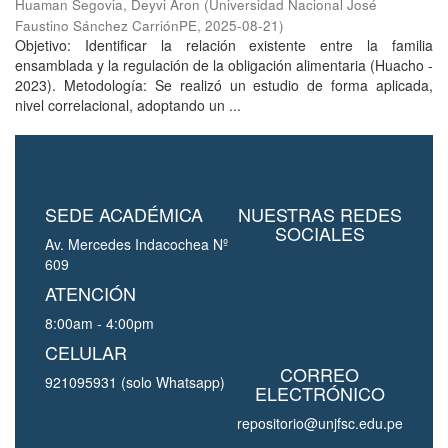
Huaman Segovia, Deyvi Aron
(
Universidad Nacional José
Faustino Sánchez CarriónPE
,
2025-08-21
)
Objetivo: Identificar la relación existente entre la familia
ensamblada y la regulación de la obligación alimentaria (Huacho -
2023). Metodología: Se realizó un estudio de forma aplicada,
nivel correlacional, adoptando un ...
SEDE ACADÉMICA
NUESTRAS REDES
SOCIALES
Av. Mercedes Indacochea Nº
609
ATENCIÓN
8:00am - 4:00pm
CELULAR
CORREO
921095931 (solo Whatsapp)
ELECTRÓNICO
repositorio@unjfsc.edu.pe