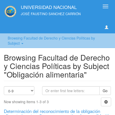
UNIVERSIDAD NACIONAL
Toggl
navig
JOSÉ FAUSTINO SANCHEZ CARRIÓN
Browsing Facultad de Derecho y Ciencias Políticas by
Subject
Browsing Facultad de Derecho
y Ciencias Políticas by Subject
"Obligación alimentaria"
Go
Now showing items 1-3 of 3
Determinación del reconocimiento de la obligación