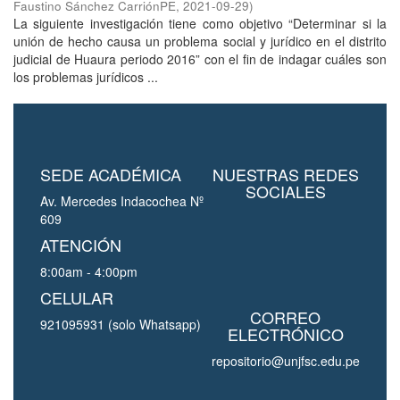
Faustino Sánchez CarriónPE
,
2021-09-29
)
La siguiente investigación tiene como objetivo “Determinar si la
unión de hecho causa un problema social y jurídico en el distrito
judicial de Huaura periodo 2016” con el fin de indagar cuáles son
los problemas jurídicos ...
SEDE ACADÉMICA
NUESTRAS REDES
SOCIALES
Av. Mercedes Indacochea Nº
609
ATENCIÓN
8:00am - 4:00pm
CELULAR
CORREO
921095931 (solo Whatsapp)
ELECTRÓNICO
repositorio@unjfsc.edu.pe