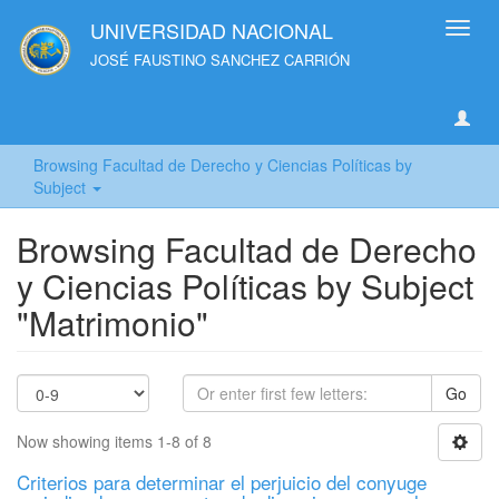
UNIVERSIDAD NACIONAL
Toggl
navig
JOSÉ FAUSTINO SANCHEZ CARRIÓN
Browsing Facultad de Derecho y Ciencias Políticas by
Subject
Browsing Facultad de Derecho
y Ciencias Políticas by Subject
"Matrimonio"
Go
Now showing items 1-8 of 8
Criterios para determinar el perjuicio del conyuge