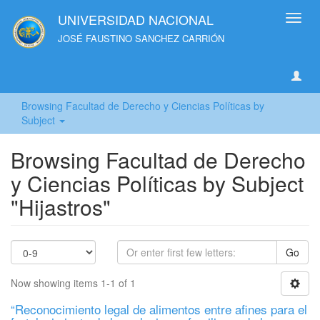
UNIVERSIDAD NACIONAL
Toggl
navig
JOSÉ FAUSTINO SANCHEZ CARRIÓN
Browsing Facultad de Derecho y Ciencias Políticas by
Subject
Browsing Facultad de Derecho
y Ciencias Políticas by Subject
"Hijastros"
Go
Now showing items 1-1 of 1
“Reconocimiento legal de alimentos entre afines para el