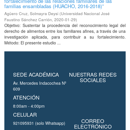
fortalecimiento de las relaciones familiares de las
familias ensambladas (HUACHO, 2016-2018)”
Agüero Cruz, Solmayra Deysi
(
Universidad Nacional José
Faustino Sánchez Carrión
,
2020-01-29
)
Objetivo: Sustentar la procedencia del reconocimiento legal del
derecho de alimentos entre los familiares afines, a través de una
investigación aplicada, para contribuir a su fortalecimiento.
Método: El presente estudio ...
SEDE ACADÉMICA
NUESTRAS REDES
SOCIALES
Av. Mercedes Indacochea Nº
609
ATENCIÓN
8:00am - 4:00pm
CELULAR
CORREO
921095931 (solo Whatsapp)
ELECTRÓNICO