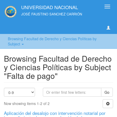
UNIVERSIDAD NACIONAL
Toggl
navig
JOSÉ FAUSTINO SANCHEZ CARRIÓN
Browsing Facultad de Derecho y Ciencias Políticas by
Subject
Browsing Facultad de Derecho
y Ciencias Políticas by Subject
"Falta de pago"
Go
Now showing items 1-2 of 2
Aplicación del desalojo con intervención notarial por