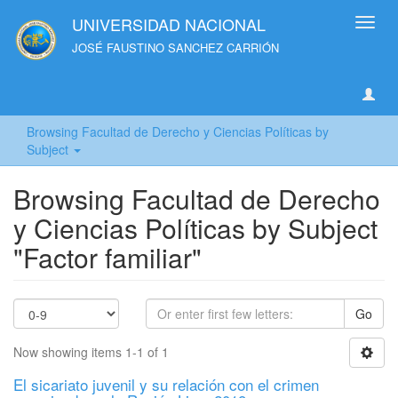
UNIVERSIDAD NACIONAL
Toggl
navig
JOSÉ FAUSTINO SANCHEZ CARRIÓN
Browsing Facultad de Derecho y Ciencias Políticas by
Subject
Browsing Facultad de Derecho
y Ciencias Políticas by Subject
"Factor familiar"
Go
Now showing items 1-1 of 1
El sicariato juvenil y su relación con el crimen