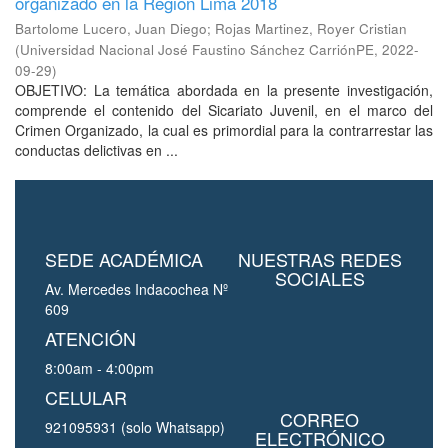
organizado en la Región Lima 2018
Bartolome Lucero, Juan Diego
;
Rojas Martinez, Royer Cristian
(
Universidad Nacional José Faustino Sánchez CarriónPE
,
2022-
09-29
)
OBJETIVO: La temática abordada en la presente investigación,
comprende el contenido del Sicariato Juvenil, en el marco del
Crimen Organizado, la cual es primordial para la contrarrestar las
conductas delictivas en ...
SEDE ACADÉMICA
NUESTRAS REDES
SOCIALES
Av. Mercedes Indacochea Nº
609
ATENCIÓN
8:00am - 4:00pm
CELULAR
CORREO
921095931 (solo Whatsapp)
ELECTRÓNICO