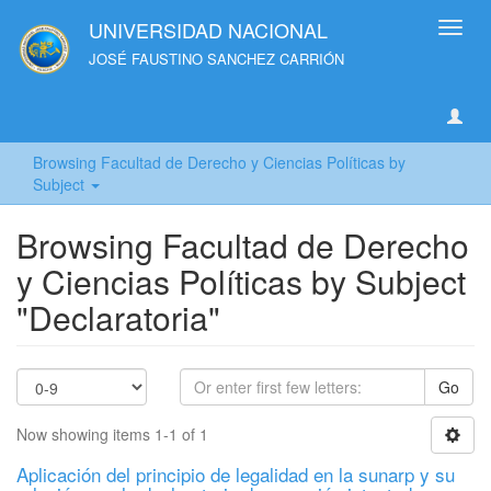
UNIVERSIDAD NACIONAL
Toggl
navig
JOSÉ FAUSTINO SANCHEZ CARRIÓN
Browsing Facultad de Derecho y Ciencias Políticas by
Subject
Browsing Facultad de Derecho
y Ciencias Políticas by Subject
"Declaratoria"
Go
Now showing items 1-1 of 1
Aplicación del principio de legalidad en la sunarp y su