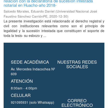
relación con la declaratoria de sucesión intestada
notarial en Huacho-año 2018-
Salcedo Morales, Eduardo Daniel
(
Universidad Nacional José
Faustino Sánchez CarriónPE
,
2020-12-30
)
La presente investigación está relacionado al derecho registral y
civil con instituciones relevantes como son el principio de
legalidad y la sucesión intestada que constituyen el soporte de
toda la tesis- su esbozo y ...
SEDE ACADÉMICA
NUESTRAS REDES
SOCIALES
Av. Mercedes Indacochea Nº
609
ATENCIÓN
8:00am - 4:00pm
CELULAR
CORREO
921095931 (solo Whatsapp)
ELECTRÓNICO