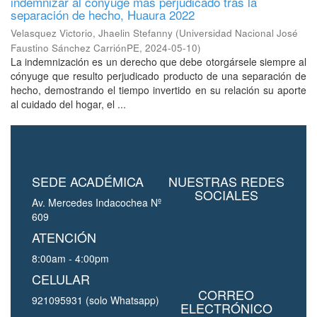
indemnizar al cónyuge más perjudicado tras la
separación de hecho, Huaura 2022
Velasquez Victorio, Jhaelin Stefanny
(
Universidad Nacional José
Faustino Sánchez CarriónPE
,
2024-05-10
)
La indemnización es un derecho que debe otorgársele siempre al
cónyuge que resulto perjudicado producto de una separación de
hecho, demostrando el tiempo invertido en su relación su aporte
al cuidado del hogar, el ...
SEDE ACADÉMICA
NUESTRAS REDES
SOCIALES
Av. Mercedes Indacochea Nº
609
ATENCIÓN
8:00am - 4:00pm
CELULAR
CORREO
921095931 (solo Whatsapp)
ELECTRÓNICO