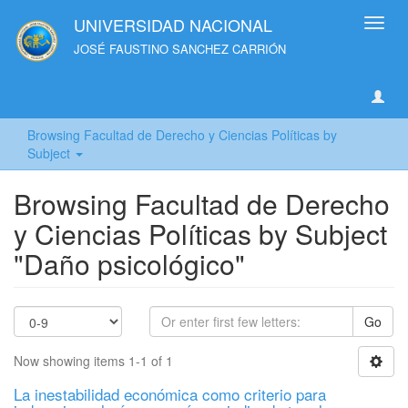
UNIVERSIDAD NACIONAL
Toggl
navig
JOSÉ FAUSTINO SANCHEZ CARRIÓN
Browsing Facultad de Derecho y Ciencias Políticas by
Subject
Browsing Facultad de Derecho
y Ciencias Políticas by Subject
"Daño psicológico"
Go
Now showing items 1-1 of 1
La inestabilidad económica como criterio para