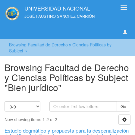
UNIVERSIDAD NACIONAL
Toggl
navig
JOSÉ FAUSTINO SANCHEZ CARRIÓN
Browsing Facultad de Derecho y Ciencias Políticas by
Subject
Browsing Facultad de Derecho
y Ciencias Políticas by Subject
"Bien jurídico"
Go
Now showing items 1-2 of 2
Estudio dogmático y propuesta para la despenalización