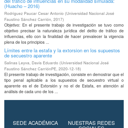
del tráfico de influencias en su modalidad simulada:
(Huacho – 2016)
Rodriguez Paucar Cesar Antonio
(
Universidad Nacional José
Faustino Sánchez Carrión
,
2017
)
Objetivo: En el presente trabajo de investigación se tuvo como
objetivo precisar la naturaleza jurídica del delito de tráfico de
influencias, ello con la finalidad de hacer prevalecer la vigencia
plena de los principios ...
Límites entre la estafa y la extorsion en los supuestos
de secuestro aparente
Salinas Leyva, Davis Eduardo
(
Universidad Nacional José
Faustino Sánchez CarriónPE
,
2020-12-18
)
El presente trabajo de investigación, consiste en demostrar que el
tipo penal aplicable a los supuestos de secuestro virtual o
aparente es el de Extorsión y no el de Estafa, en atención al
análisis de cada uno de los ...
SEDE ACADÉMICA
NUESTRAS REDES