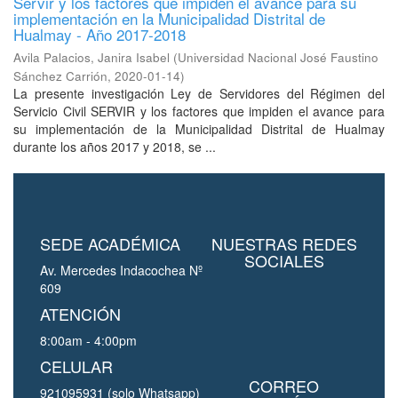
Servir y los factores que impiden el avance para su
implementación en la Municipalidad Distrital de
Hualmay - Año 2017-2018
Avila Palacios, Janira Isabel
(
Universidad Nacional José Faustino
Sánchez Carrión
,
2020-01-14
)
La presente investigación Ley de Servidores del Régimen del
Servicio Civil SERVIR y los factores que impiden el avance para
su implementación de la Municipalidad Distrital de Hualmay
durante los años 2017 y 2018, se ...
SEDE ACADÉMICA
NUESTRAS REDES
SOCIALES
Av. Mercedes Indacochea Nº
609
ATENCIÓN
8:00am - 4:00pm
CELULAR
CORREO
921095931 (solo Whatsapp)