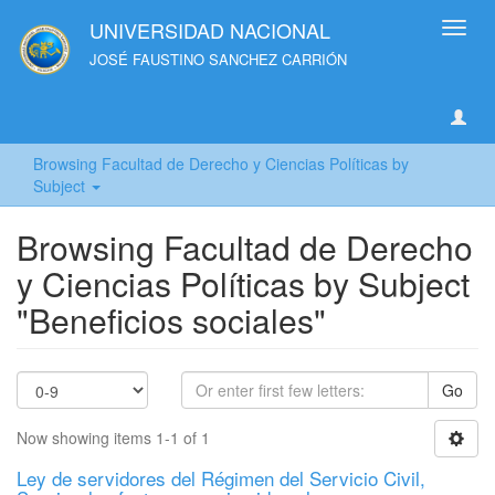
UNIVERSIDAD NACIONAL
Toggl
navig
JOSÉ FAUSTINO SANCHEZ CARRIÓN
Browsing Facultad de Derecho y Ciencias Políticas by
Subject
Browsing Facultad de Derecho
y Ciencias Políticas by Subject
"Beneficios sociales"
Go
Now showing items 1-1 of 1
Ley de servidores del Régimen del Servicio Civil,