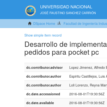
UNIVERSIDAD NACIONAL
JOSÉ FAUSTINO SANCHEZ CARRIÓN
DSpace Home
Facultad de Ingeniería Indus
Show simple item record
Desarrollo de implementa
pedidos para pocket pc
dc.contributor.advisor
Lopez Jimenez, Alfredo 
dc.contributor.author
Espiritu Castillejos, Luis 
dc.contributor.author
Loli Lorenzo, Reyna Mar
dc.date.accessioned
2016-08-01T19:30:56Z
dc.date.available
2016-08-01T19:30:56Z