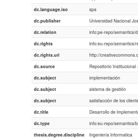
dc.language.iso
spa
dc.publisher
Universidad Nacional Jo
dc.relation
info:pe-repo/semantics/d
dc.rights
info:eu-repo/semantics/r
dc.rights.uri
http://creativecommons.o
dc.source
Repositorio Instituciona
dc.subject
implementación
dc.subject
sistema de gestión
dc.subject
satisfacción de los client
dc.title
Desarrollo de implement
dc.type
info:eu-repo/semantics/
thesis.degree.discipline
Ingeniería Informatica