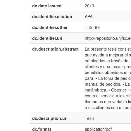
dc.date.issued
2013
dc.identifier.citation
APA
dc.identifier.other
TIISI-69
dc.identifier.uri
http://repositorio.unjfs
dc.description.abstract
La presente tesis consis
que ayuda a mejorar el se
empleados, a través de u
clientes y una mayor pro
beneficios obtenidos en 
para: • La toma de pedi
manual de pedidos. • La 
inalámbrica. • Obtener i
como el servicio a los c
tiempo es una variable 
a sus clientes con un a
dc.description.uri
Tesis
dc.format
application/pdf