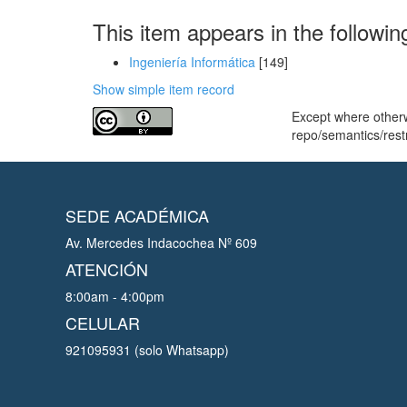
This item appears in the followin
Ingeniería Informática
[149]
Show simple item record
Except where otherwi
repo/semantics/rest
SEDE ACADÉMICA
Av. Mercedes Indacochea Nº 609
ATENCIÓN
8:00am - 4:00pm
CELULAR
921095931 (solo Whatsapp)