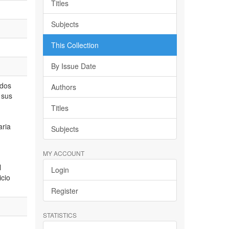
Titles
Subjects
This Collection
By Issue Date
idos
Authors
 sus
Titles
aria
Subjects
MY ACCOUNT
l
Login
icio
Register
STATISTICS