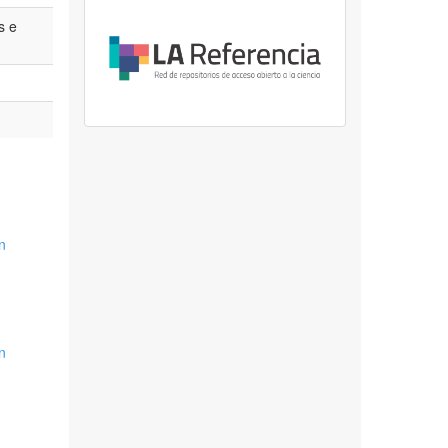
s e
n
n