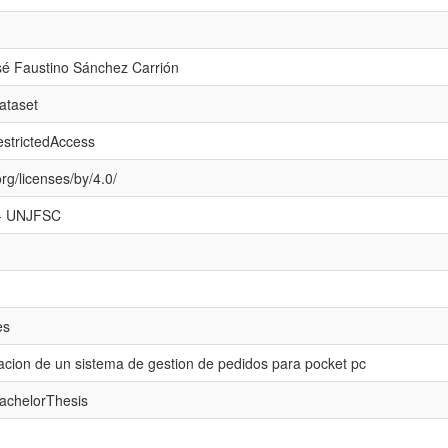
sé Faustino Sánchez Carrión
ataset
estrictedAccess
rg/licenses/by/4.0/
l - UNJFSC
es
acion de un sistema de gestion de pedidos para pocket pc
bachelorThesis