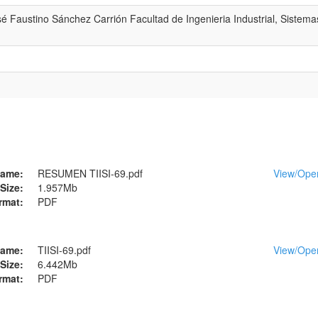
é Faustino Sánchez Carrión Facultad de Ingenieria Industrial, Sistema
ame:
RESUMEN TIISI-69.pdf
View/
Ope
Size:
1.957Mb
rmat:
PDF
ame:
TIISI-69.pdf
View/
Ope
Size:
6.442Mb
rmat:
PDF