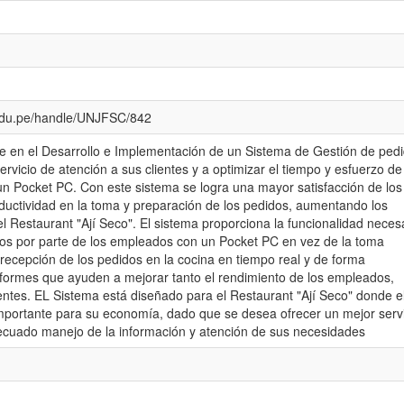
c.edu.pe/handle/UNJFSC/842
te en el Desarrollo e Implementación de un Sistema de Gestión de ped
rvicio de atención a sus clientes y a optimizar el tiempo y esfuerzo de
n Pocket PC. Con este sistema se logra una mayor satisfacción de los
ductividad en la toma y preparación de los pedidos, aumentando los
el Restaurant "Ají Seco". El sistema proporciona la funcionalidad neces
dos por parte de los empleados con un Pocket PC en vez de la toma
recepción de los pedidos en la cocina en tiempo real y de forma
nformes que ayuden a mejorar tanto el rendimiento de los empleados,
lientes. EL Sistema está diseñado para el Restaurant "Ají Seco" donde e
importante para su economía, dado que se desea ofrecer un mejor serv
decuado manejo de la información y atención de sus necesidades