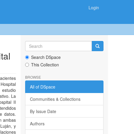
Login
tal
Search DSpace
This Collection
BROWSE
acientes
Hospital
All of DSpace
estudio
ativo. La
Communities & Collections
pital II
tendidos
By Issue Date
e datos.
en ambas
Authors
 Luján, y
laciones