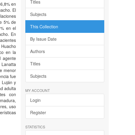
Titles
36,8% en
uacho. El
Subjects
aciones
 de 5% de
This Collection
8% en el
acho. En
By Issue Date
acientes
e Huacho
Authors
co en la
l agente
Titles
o Lanatta
ue menor
Subjects
encia fue
 Luján y
ad adulta
MY ACCOUNT
ntes con
Login
emadura,
ores, uso
rísticas
Register
STATISTICS