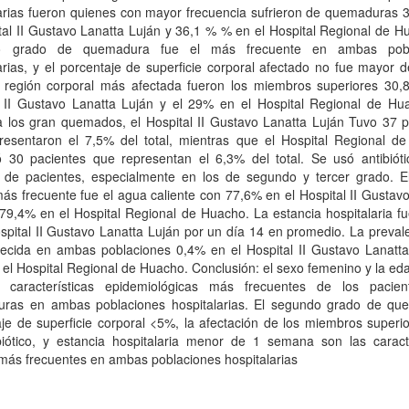
larias fueron quienes con mayor frecuencia sufrieron de quemaduras 
tal II Gustavo Lanatta Luján y 36,1 % % en el Hospital Regional de H
o grado de quemadura fue el más frecuente en ambas pobl
arias, y el porcentaje de superficie corporal afectado no fue mayor
 región corporal más afectada fueron los miembros superiores 30,
l II Gustavo Lanatta Luján y el 29% en el Hospital Regional de Hu
a los gran quemados, el Hospital II Gustavo Lanatta Luján Tuvo 37 p
resentaron el 7,5% del total, mientras que el Hospital Regional d
ó 30 pacientes que representan el 6,3% del total. Se usó antibióti
 de pacientes, especialmente en los de segundo y tercer grado. E
ás frecuente fue el agua caliente con 77,6% en el Hospital II Gustav
79,4% en el Hospital Regional de Huacho. La estancia hospitalaria f
spital II Gustavo Lanatta Luján por un día 14 en promedio. La preval
ecida en ambas poblaciones 0,4% en el Hospital II Gustavo Lanatta
el Hospital Regional de Huacho. Conclusión: el sexo femenino y la ed
 características epidemiológicas más frecuentes de los pacie
ras en ambas poblaciones hospitalarias. El segundo grado de qu
je de superficie corporal <5%, la afectación de los miembros superi
biótico, y estancia hospitalaria menor de 1 semana son las caracte
 más frecuentes en ambas poblaciones hospitalarias