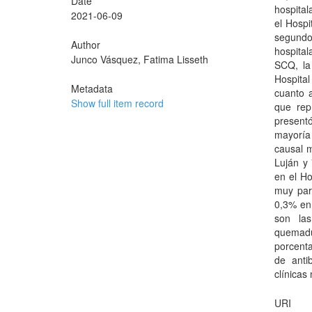
Date
hospita
2021-06-09
el Hospi
segund
Author
hospital
Junco Vásquez, Fatima Lisseth
SCQ, la
Hospita
Metadata
cuanto 
Show full item record
que rep
present
mayoría
causal m
Luján y 
en el Ho
muy par
0,3% en 
son las
quemadu
porcenta
de anti
clínicas
URI