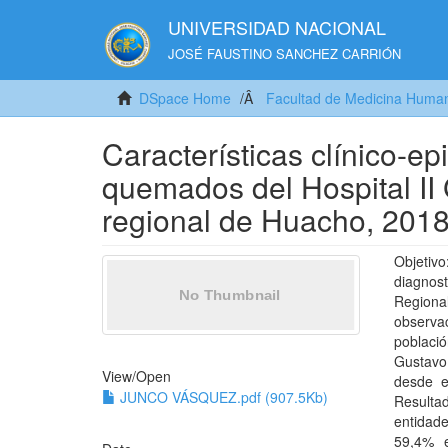
UNIVERSIDAD NACIONAL
JOSÉ FAUSTINO SANCHEZ CARRIÓN
DSpace Home
Facultad de Medicina Huma
Características clínico-e
quemados del Hospital II 
regional de Huacho, 201
Objetiv
diagnos
Region
observac
poblaci
Gustavo
View/
Open
desde e
JUNCO VÁSQUEZ.pdf (907.5Kb)
Resulta
entidade
59,4% e