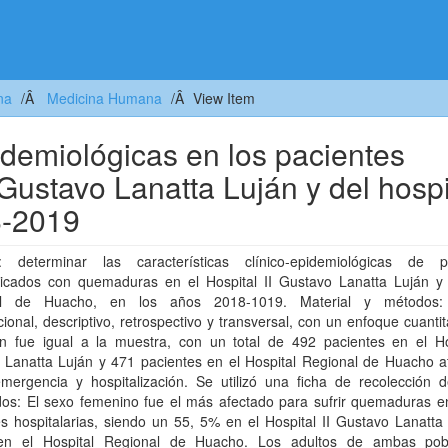
na
Medicina Humana
View Item
pidemiológicas en los pacientes
Gustavo Lanatta Luján y del hospi
8-2019
o: determinar las características clínico-epidemiológicas de p
ticados con quemaduras en el Hospital II Gustavo Lanatta Luján y 
al de Huacho, en los años 2018-1019. Material y métodos: 
ional, descriptivo, retrospectivo y transversal, con un enfoque cuantit
ón fue igual a la muestra, con un total de 492 pacientes en el Hos
 Lanatta Luján y 471 pacientes en el Hospital Regional de Huacho a
mergencia y hospitalización. Se utilizó una ficha de recolección d
dos: El sexo femenino fue el más afectado para sufrir quemaduras 
s hospitalarias, siendo un 55, 5% en el Hospital II Gustavo Lanatta
n el Hospital Regional de Huacho. Los adultos de ambas pob