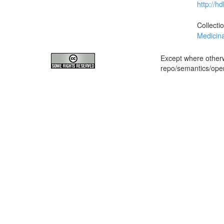
http://h
Collecti
Medici
Except where otherwi
repo/semantics/op