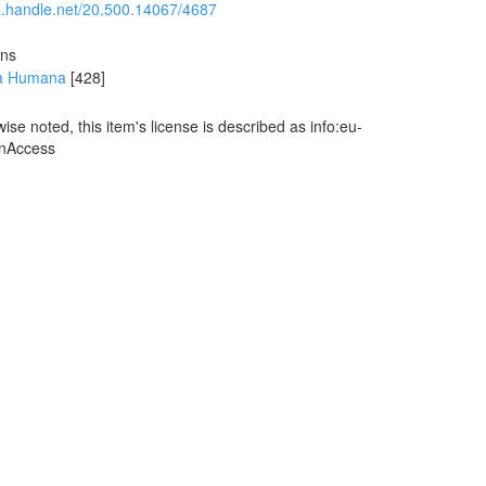
dl.handle.net/20.500.14067/4687
ons
na Humana
[428]
se noted, this item's license is described as info:eu-
enAccess