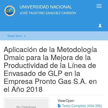
UNIVERSIDAD NACIONAL
Toggl
navig
JOSÉ FAUSTINO SANCHEZ CARRIÓN
View Item
Aplicación de la Metodología
Dmaic para la Mejora de la
Productividad de la Línea de
Envasado de GLP en la
Empresa Pronto Gas S.A. en
el Año 2018
View/
Open
Texto Completo (634.3Kb)