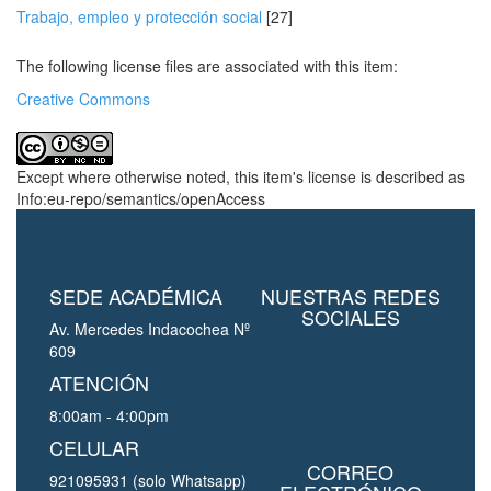
Trabajo, empleo y protección social
[27]
The following license files are associated with this item:
Creative Commons
Except where otherwise noted, this item's license is described as
Info:eu-repo/semantics/openAccess
SEDE ACADÉMICA
NUESTRAS REDES
SOCIALES
Av. Mercedes Indacochea Nº
609
ATENCIÓN
8:00am - 4:00pm
CELULAR
CORREO
921095931 (solo Whatsapp)