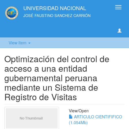
UNIVERSIDAD NACIONAL
Toggl
navig
JOSÉ FAUSTINO SANCHEZ CARRIÓN
View Item
Optimización del control de
acceso a una entidad
gubernamental peruana
mediante un Sistema de
Registro de Visitas
View/
Open
ARTICULO CIENTIFIFICO
(1.054Mb)