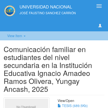
UNIVERSIDAD NACIONAL
Toggl
navig
JOSÉ FAUSTINO SANCHEZ CARRIÓN
View Item
Comunicación familiar en
estudiantes del nivel
secundaria en la Institución
Educativa Ignacio Amadeo
Ramos Olivera, Yungay
Ancash, 2025
View/
Open
TESIS (689.5Kb)