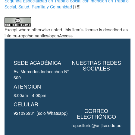
Segunda Especialidad en Trabajo Social con mención en Trabajo
Social, Salud, Familia y Comunidad
[15]
Except where otherwise noted, this item's license is described as
info:eu-repo/semantics/openAccess
SEDE ACADÉMICA
NUESTRAS REDES
SOCIALES
Av. Mercedes Indacochea Nº
609
ATENCIÓN
8:00am - 4:00pm
CELULAR
CORREO
921095931 (solo Whatsapp)
ELECTRÓNICO
repositorio@unjfsc.edu.pe