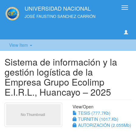
UNIVERSIDAD NACIONAL
Toggl
navig
JOSÉ FAUSTINO SANCHEZ CARRIÓN
View Item
Sistema de información y la
gestión logística de la
Empresa Grupo Ecolimp
E.I.R.L., Huancayo – 2025
View/
Open
TESIS (777.7Kb)
TURNITIN (1017.Kb)
AUTORIZACIÓN (2.055Mb)